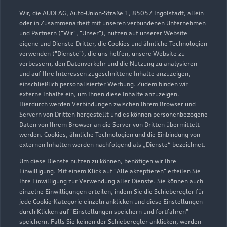
Wir, die AUDI AG, Auto-Union-Straße 1, 85057 Ingolstadt, allein
oder in Zusammenarbeit mit unseren verbundenen Unternehmen
und Partnern ("Wir", "Unser"), nutzen auf unserer Website
eigene und Dienste Dritter, die Cookies und ähnliche Technologien
verwenden ("Dienste"), die uns helfen, unsere Website zu
verbessern, den Datenverkehr und die Nutzung zu analysieren
und auf Ihre Interessen zugeschnittene Inhalte anzuzeigen,
einschließlich personalisierter Werbung. Zudem binden wir
externe Inhalte ein, um Ihnen diese Inhalte anzuzeigen.
Münchener Straße 2
Hierdurch werden Verbindungen zwischen Ihrem Browser und
Servern von Dritten hergestellt und es können personenbezogene
83052 Bruckmühl
Daten von Ihrem Browser an die Server von Dritten übermittelt
werden. Cookies, ähnliche Technologien und die Einbindung von
08061 4977710
externen Inhalten werden nachfolgend als „Dienste“ bezeichnet.
Um diese Dienste nutzen zu können, benötigen wir Ihre
kontakt.audi.hf@badermainzl.de
Einwilligung. Mit einem Klick auf "Alle akzeptieren" erteilen Sie
Ihre Einwilligung zur Verwendung aller Dienste. Sie können auch
Kontaktdaten herunterladen
einzelne Einwilligungen erteilen, indem Sie die Schieberegler für
jede Cookie-Kategorie einzeln anklicken und diese Einstellungen
durch Klicken auf "Einstellungen speichern und fortfahren"
speichern. Falls Sie keinen der Schieberegler anklicken, werden