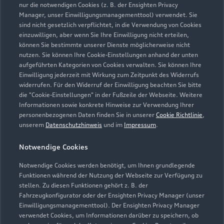
nur die notwendigen Cookies (z. B. der Ensighten Privacy
Öffnungszeiten
Manager, unser Einwilligungsmanagementtool) verwendet. Sie
sind nicht gesetzlich verpflichtet, in die Verwendung von Cookies
einzuwilligen, aber wenn Sie Ihre Einwilligung nicht erteilen,
können Sie bestimmte unserer Dienste möglicherweise nicht
Verkauf
nutzen. Sie können Ihre Cookie-Einstellungen anhand der unten
Geschlossen
,
öffnet am
Montag 08:00
aufgeführten Kategorien von Cookies verwalten. Sie können Ihre
Einwilligung jederzeit mit Wirkung zum Zeitpunkt des Widerrufs
widerrufen. Für den Widerruf der Einwilligung beachten Sie bitte
Service
die "Cookie-Einstellungen" in der Fußzeile der Webseite. Weitere
Geschlossen
,
öffnet am
Montag 07:30
Informationen sowie konkrete Hinweise zur Verwendung Ihrer
personenbezogenen Daten finden Sie in unserer
Cookie Richtlinie
,
unserem
Datenschutzhinweis
und im
Impressum
.
Teile- und Zubehörverkauf
Geschlossen
,
öffnet am
Montag 07:30
Notwendige Cookies
Notwendige Cookies werden benötigt, um Ihnen grundlegende
Samstag: Verkauf: Nur nach Terminvereinbarung
Funktionen während der Nutzung der Webseite zur Verfügung zu
stellen. Zu diesen Funktionen gehört z. B. der
Fahrzeugkonfigurator oder der Ensighten Privacy Manager (unser
Einwilligungsmanagementtool). Der Ensighten Privacy Manager
Zurück nach oben
verwendet Cookies, um Informationen darüber zu speichern, ob