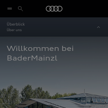
Startseite
Überblick
Über uns
Willkommen bei 
BaderMainzl