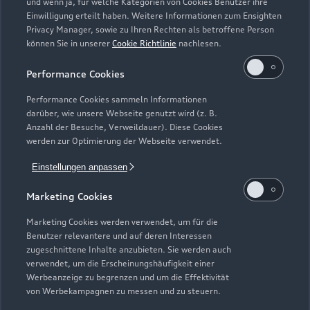
und wenn ja, für welche Kategorien von Cookies Benutzer ihre
Einwilligung erteilt haben. Weitere Informationen zum Ensighten
Modelle
Privacy Manager, sowie zu Ihren Rechten als betroffene Person
können Sie in unserer
Cookie Richtlinie
nachlesen.
Kaufen & leasen
Alle Modelle
Performance Cookies
Modelle vergleichen
Service & Zubehör
Performance Cookies sammeln Informationen
Neuwagensuche
darüber, wie unsere Webseite genutzt wird (z. B.
Elektromodelle
Anzahl der Besuche, Verweildauer). Diese Cookies
Gebrauchtwagensuche
Support
werden zur Optimierung der Webseite verwendet.
Saisonale Angebote
Plug-in-Hybride
Gebrauchtwagen
Einstellungen anpassen
Audi Services
Über Audi
Kundenservice
Finanzierung
Marketing Cookies
Garantie
Händlersuche
Aktionen & Angebote
Unternehmen
Marketing Cookies werden verwendet, um für die
Audi digital services
Benutzer relevantere und auf deren Interessen
Audi Code
Geschäftskunden
Karriere
zugeschnittene Inhalte anzubieten. Sie werden auch
myAudi
verwendet, um die Erscheinungshäufigkeit einer
Häufige Fragen (FAQ)
Investor Relations
Werbeanzeige zu begrenzen und um die Effektivität
© 2026 AUDI AG. Alle Rechte vorbehalten
von Werbekampagnen zu messen und zu steuern.
Audi Online Beratung
Presse & Media Center